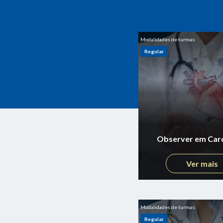
Modalidades de turmas:
Regular
Observer em Card
Ver mais
Modalidades de turmas:
Regular