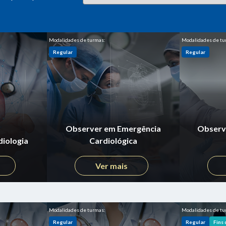
Modalidades de turmas:
Modalidades de tu
Regular
Regular
Observer em Emergência
Observe
iologia
Cardiológica
Ver mais
Modalidades de turmas:
Modalidades de tu
Regular
Regular
Fins