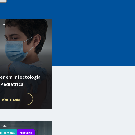
rmas:
r em Infectologia
Pediátrica
Ver mais
rmas:
 de semana
Noturno