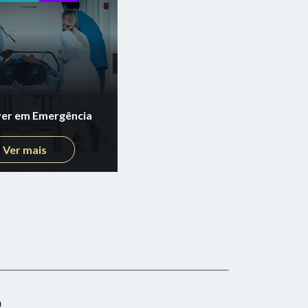
er em Emergência
Ver mais
a